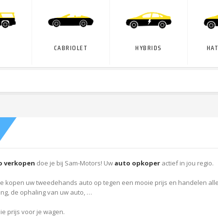
‎
CABRIOLET
HYBRIDS
HA
o verkopen
doe je bij Sam-Motors! Uw
auto opkoper
actief in jou regio.
e kopen uw tweedehands auto op tegen een mooie prijs en handelen alles v
ng, de ophaling van uw auto, …
ie prijs voor je wagen.