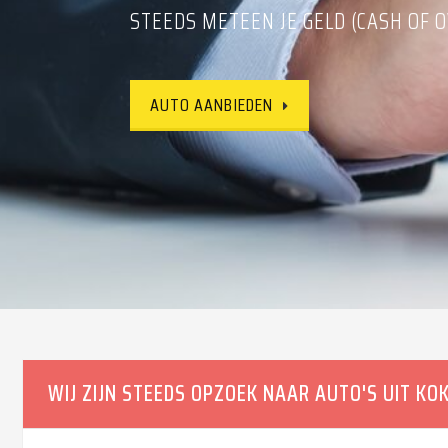
STEEDS METEEN JE GELD (CASH OF O
CONTACTEER ONS VRIJBLIJVEND
AUTO AANBIEDEN
AUTO AANBIEDEN
WIJ ZIJN STEEDS OPZOEK NAAR AUTO'S UIT KOK