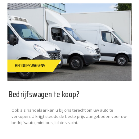
BEDRIJFSWAGENS
Bedrijfswagen te koop?
Ook als handelaar kan u bij ons terecht om uw auto te
verkopen. U krijgt steeds de beste prijs aangeboden voor uw
bedrijfsauto, mini-bus, lichte vracht.