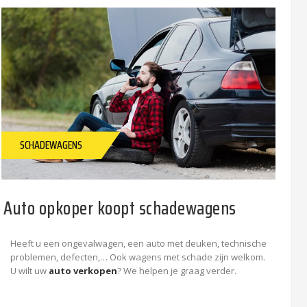
SCHADEWAGENS
Auto opkoper koopt schadewagens
Heeft u een ongevalwagen, een auto met deuken, technische
problemen, defecten,… Ook wagens met schade zijn welkom.
U wilt uw
auto verkopen
? We helpen je graag verder.