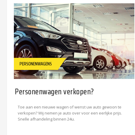
PERSONENWAGENS
Personenwagen verkopen?
Toe aan een nieuwe wagen of wenst uw auto gewoon te
verkopen? Wij nemen je auto over voor een eerlijke prijs.
Snelle afhandeling binnen 24u.