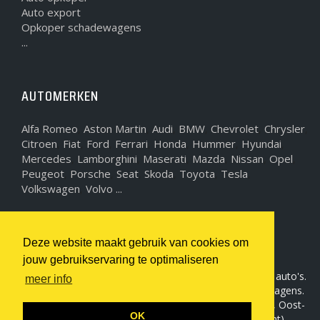
Auto export
Opkoper schadewagens
...
AUTOMERKEN
Alfa Romeo
Aston Martin
Audi
BMW
Chevrolet
Chrysler
,
,
,
,
,
,
Citroen
Fiat
Ford
Ferrari
Honda
Hummer
Hyundai
,
,
,
,
,
,
,
Mercedes
Lamborghini
Maserati
Mazda
Nissan
Opel
,
,
,
,
,
,
Peugeot
Porsche
Seat
Skoda
Toyota
Tesla
,
,
,
,
,
,
Volkswagen
Volvo ...
,
WIJ KOPEN AUTO'S
Deze website maakt gebruik van cookies om
jouw gebruikservaring te optimaliseren
Sam-motors, uw specialist in aankoop en verkoop van auto's.
meer info
Wij kopen als auto opkoper alle automerken en type wagens.
Wij zijn actief in de alle vlaamse provincies (Antwerpen, Oost-
OK
Vlaanderen, West-Vlaanderen, Limburg, Vlaams-Brabant).