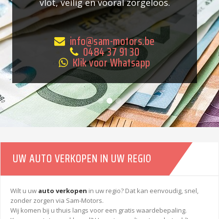
vlot, veilig en vooral zorgeloos.
info@sam-motors.be
0484 37 91 30
Klik voor Whatsapp
UW AUTO VERKOPEN IN UW REGIO
Wilt u uw
auto verkopen
in uw regio? Dat kan eenvoudig, snel,
zonder zorgen via Sam-Motors.
Wij komen bij u thuis langs voor een gratis waardebepaling.