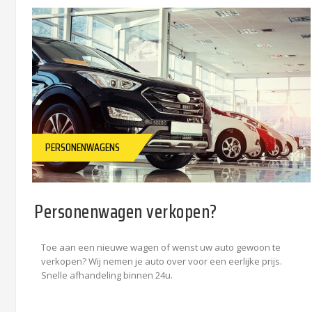
PERSONENWAGENS
Personenwagen verkopen?
Toe aan een nieuwe wagen of wenst uw auto gewoon te
verkopen? Wij nemen je auto over voor een eerlijke prijs.
Snelle afhandeling binnen 24u.