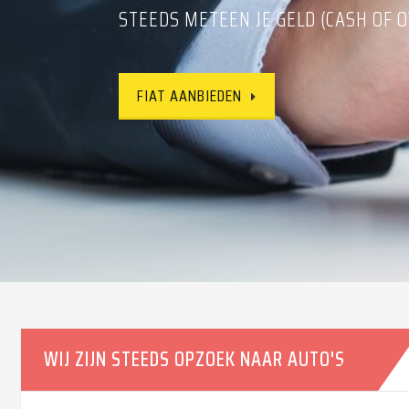
STEEDS METEEN JE GELD (CASH OF O
CONTACTEER ONS VRIJBLIJVEND
FIAT AANBIEDEN
FIAT AANBIEDEN
WIJ ZIJN STEEDS OPZOEK NAAR AUTO'S