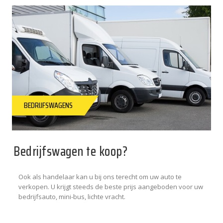
BEDRIJFSWAGENS
Bedrijfswagen te koop?
Ook als handelaar kan u bij ons terecht om uw auto te
verkopen. U krijgt steeds de beste prijs aangeboden voor uw
bedrijfsauto, mini-bus, lichte vracht.