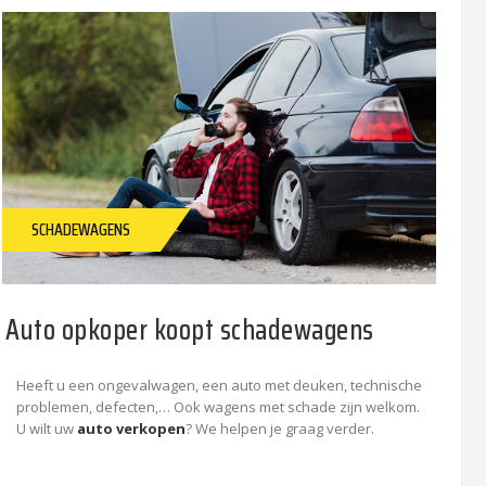
SCHADEWAGENS
Auto opkoper koopt schadewagens
Heeft u een ongevalwagen, een auto met deuken, technische
problemen, defecten,… Ook wagens met schade zijn welkom.
U wilt uw
auto verkopen
? We helpen je graag verder.