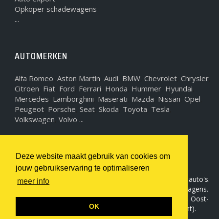
Opkoper schadewagens
...
AUTOMERKEN
Alfa Romeo
Aston Martin
Audi
BMW
Chevrolet
Chrysler
,
,
,
,
,
,
Citroen
Fiat
Ford
Ferrari
Honda
Hummer
Hyundai
,
,
,
,
,
,
,
Mercedes
Lamborghini
Maserati
Mazda
Nissan
Opel
,
,
,
,
,
,
Peugeot
Porsche
Seat
Skoda
Toyota
Tesla
,
,
,
,
,
,
Volkswagen
Volvo ...
,
WIJ KOPEN AUTO'S
Deze website maakt gebruik van cookies om
jouw gebruikservaring te optimaliseren
Sam-motors, uw specialist in aankoop en verkoop van auto's.
meer info
Wij kopen als auto opkoper alle automerken en type wagens.
Wij zijn actief in de alle vlaamse provincies (Antwerpen, Oost-
OK
Vlaanderen, West-Vlaanderen, Limburg, Vlaams-Brabant).