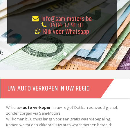
info@sam-motors.be
0484 37 91 30
Klik voor Whatsapp
UW AUTO VERKOPEN IN UW REGIO
Wilt u uw
auto verkopen
in uw regio? Dat kan eenvoudig, snel,
zonder zorgen via Sam-Motors.
Wij komen bij u thuis langs voor een gratis waardebepaling.
Komen we tot een akkoord? Uw auto wordt meteen betaald!