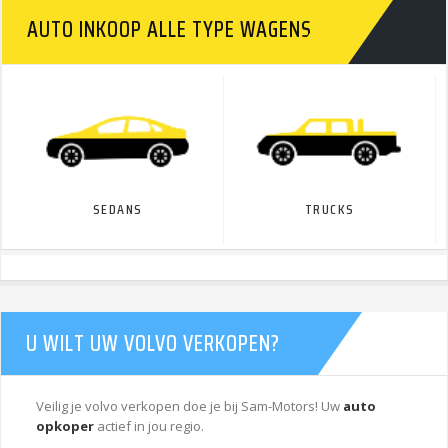
AUTO INKOOP ALLE TYPE WAGENS
SEDANS
TRUCKS
U WILT UW VOLVO VERKOPEN?
Veilig je volvo verkopen doe je bij Sam-Motors! Uw
auto
opkoper
actief in jou regio.