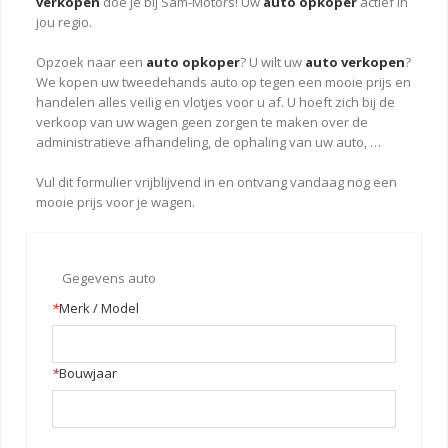
verkopen
doe je bij Sam-Motors! Uw
auto opkoper
actief in
jou regio.
Opzoek naar een
auto opkoper
? U wilt uw
auto verkopen
?
We kopen uw tweedehands auto op tegen een mooie prijs en
handelen alles veilig en vlotjes voor u af. U hoeft zich bij de
verkoop van uw wagen geen zorgen te maken over de
administratieve afhandeling, de ophaling van uw auto, …
Vul dit formulier vrijblijvend in en ontvang vandaag nog een
mooie prijs voor je wagen.
Gegevens auto
*
Merk / Model
*
Bouwjaar