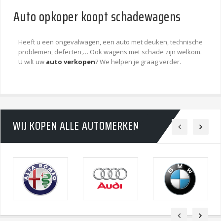
Auto opkoper koopt schadewagens
Heeft u een ongevalwagen, een auto met deuken, technische
problemen, defecten,… Ook wagens met schade zijn welkom.
U wilt uw
auto verkopen
? We helpen je graag verder.
WIJ KOPEN ALLE AUTOMERKEN