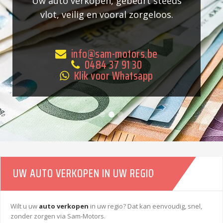
Uw auto verkopen, gebeurt steeds
vlot, veilig en vooral zorgeloos.
info@sam-motors.be
0484 37 91 30
Klik voor Whatsapp
UW AUTO VERKOPEN IN UW REGIO
Wilt u uw
auto verkopen
in uw regio? Dat kan eenvoudig, snel,
zonder zorgen via Sam-Motors.