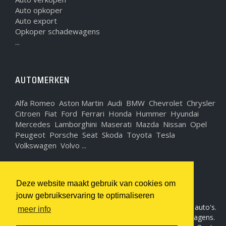
Auto opkoper
Auto export
Opkoper schadewagens
...
AUTOMERKEN
Alfa Romeo
Aston Martin
Audi
BMW
Chevrolet
Chrysler
,
,
,
,
,
,
Citroen
Fiat
Ford
Ferrari
Honda
Hummer
Hyundai
,
,
,
,
,
,
,
Mercedes
Lamborghini
Maserati
Mazda
Nissan
Opel
,
,
,
,
,
,
Peugeot
Porsche
Seat
Skoda
Toyota
Tesla
,
,
,
,
,
,
Volkswagen
Volvo ...
,
WIJ KOPEN AUTO'S
Deze website maakt gebruik van cookies om
jouw gebruikservaring te optimaliseren
Sam-motors, uw specialist in aankoop en verkoop van auto's.
meer info
Wij kopen als auto opkoper alle automerken en type wagens.