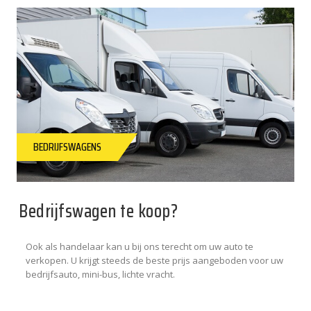
BEDRIJFSWAGENS
Bedrijfswagen te koop?
Ook als handelaar kan u bij ons terecht om uw auto te
verkopen. U krijgt steeds de beste prijs aangeboden voor uw
bedrijfsauto, mini-bus, lichte vracht.