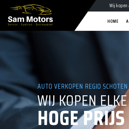
Alle auto'
HOME
A
AUTO VERKOPEN REGIO SCHOTEN
OPZOEK NAAR EEN AUTO OPKOPE
WIJ KOPEN ELKE
WIJ KOPEN WAG
HOGE PRIJS
BINNEN 24