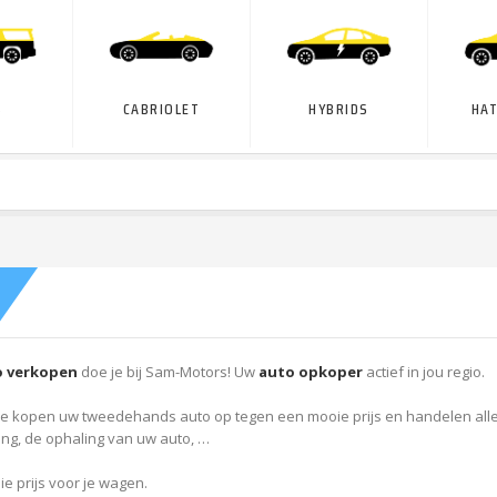
‎
CABRIOLET
HYBRIDS
HA
o verkopen
doe je bij Sam-Motors! Uw
auto opkoper
actief in jou regio.
e kopen uw tweedehands auto op tegen een mooie prijs en handelen alles v
ng, de ophaling van uw auto, …
ie prijs voor je wagen.