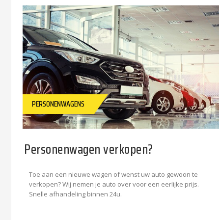
PERSONENWAGENS
Personenwagen verkopen?
Toe aan een nieuwe wagen of wenst uw auto gewoon te
verkopen? Wij nemen je auto over voor een eerlijke prijs.
Snelle afhandeling binnen 24u.