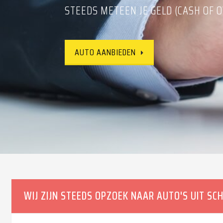
STEEDS METEEN JE GELD (CASH OF O
CONTACTEER ONS VRIJBLIJVEND
AUTO AANBIEDEN
AUTO AANBIEDEN
WIJ ZIJN STEEDS OPZOEK NAAR AUTO'S UIT SC