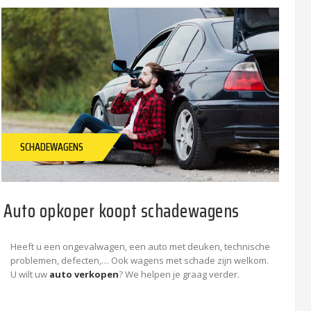
SCHADEWAGENS
Auto opkoper koopt schadewagens
Heeft u een ongevalwagen, een auto met deuken, technische
problemen, defecten,… Ook wagens met schade zijn welkom.
U wilt uw
auto verkopen
? We helpen je graag verder.